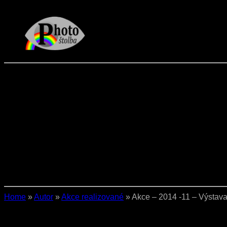
Přeskočit
na
obsah
Home
»
Autor
»
Akce realizované
»
Akce – 2014 -11 – Výstav