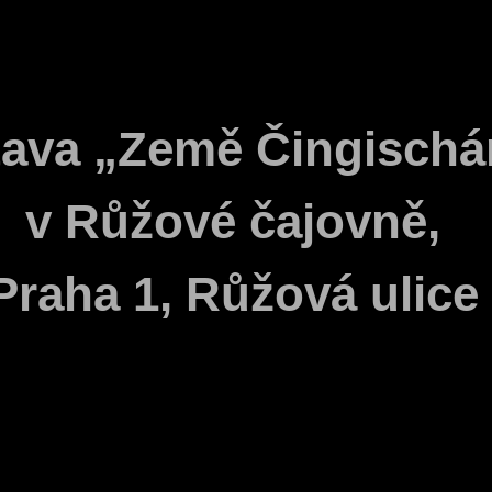
tava „Země Čingischá
v Růžové čajovně,
Praha 1, Růžová ulice