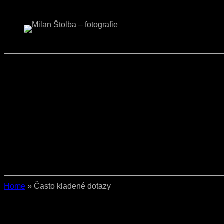
Přeskočit
na
obsah
Home
»
Často kladené dotazy