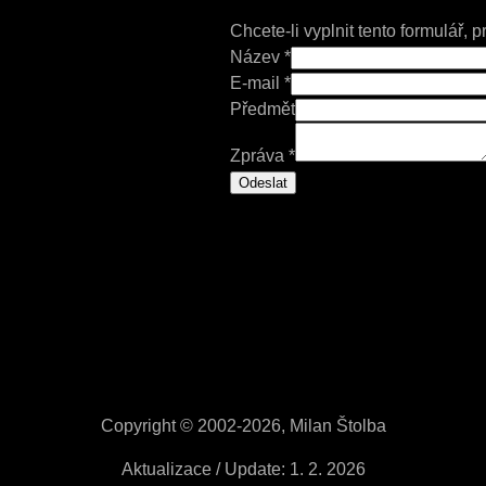
Chcete-li vyplnit tento formulář, 
Název
*
E-mail
*
Z
Předmět
p
Zpráva
*
r
Odeslat
á
v
a
N
á
z
e
v
E
-
Copyright © 2002-2026, Milan Štolba
m
Aktualizace / Update: 1. 2. 2026
a