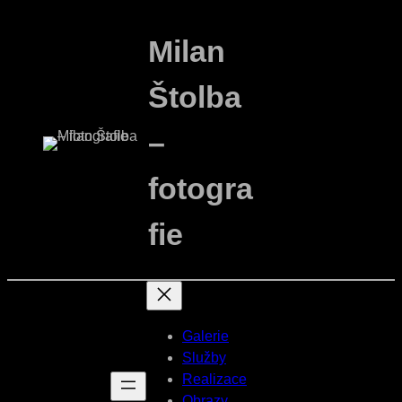
Přeskočit
na
Milan
obsah
Štolba
–
fotogra
fie
Galerie
Služby
Realizace
Obrazy